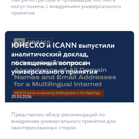
Как регистраторы и провайдеры хостинга
могут помочь с внедрением универсального
принятия
ЮНЕСКО и ICANN выпустили
аналитический доклад,
посвященный вопросам
универсального принятия
20.05.2026
Представлен обзор рекомендаций по
внедрению универсального принятия для
заинтересованных сторон